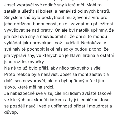
Josef vyprávěl své rodině sny které měl. Mohl to
zatajit a ušetřit si bolesti a nenávisti od svých bratrů.
Smyslem snů bylo poskytnout mu zjevení a víru pro
jeho obtížnou budoucnost, nikoli zavdat mu příležitost
vyvyšovat se nad bratry. On ale byl natolik upřimný, že
jim řekl své sny a neuvědomil si, že oni si to mohou
vykládat jako provokaci, což i udělali. Nedokázal v
své naivitě pochopit jaké následky budou z toho, že
jim vypráví sny, ve kterých on je hlavní hrdina a ostatní
jsou roztleskávačky.
Na ně to už bylo příliš, aby něco takového slyšeli.
Proto reakce byla nenávist. Josef se mohl zastavit a
další sen nevyprávět, ale on byl upřimný a řekl jim
slovo, které měl na srdci.
Je nebezpečné své vize, cíle říci lidem zvláště takové,
ve kterých oni skončí fiaskem a ty jsi jedničkář. Josef
se později naučil vedle upřímnosti přidat i moudrost a
důvtip.