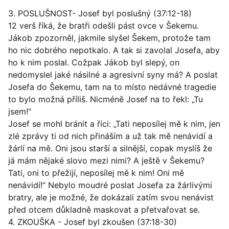
3. POSLUŠNOST- Josef byl poslušný (37:12-18)
12 verš říká, že bratři odešli pást ovce v Šekemu.
Jákob zpozorněl, jakmile slyšel Šekem, protože tam
ho nic dobrého nepotkalo. A tak si zavolal Josefa, aby
ho k nim poslal. Cožpak Jákob byl slepý, on
nedomyslel jaké násilné a agresivní syny má? A poslat
Josefa do Šekemu, tam na to místo nedávné tragedie
to bylo možná příliš. Nicméně Josef na to řekl: „Tu
jsem!“
Josef se mohl bránit a říci: „Tati neposílej mě k nim, jen
zlé zprávy ti od nich přináším a už tak mě nenávidí a
žárlí na mě. Oni jsou starší a silnější, copak myslíš že
já mám nějaké slovo mezi nimi? A ještě v Šekemu?
Tati, oni to přežijí, neposílej mě k nim! Oni mě
nenávidí!“ Nebylo moudré poslat Josefa za žárlivými
bratry, ale je možné, že dokázali zatím svou nenávist
před otcem důkladně maskovat a přetvařovat se.
4. ZKOUŠKA - Josef byl zkoušen (37:18-30)