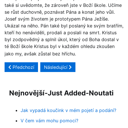
také si uvědomte, že zároveň jste v Boží škole. Učíme
se růst duchovně, poznávat Pána a konat jeho vůli.
Josef svým životem je prototypem Pána Ježíše.
Ukázal na něho. Pán také byl poslaný ke svým bratřím,
kteří ho nenáviděli, prodali a poslali na smrt. Kristus
byl zodpovědný a splnil úkol, který od Boha dostal v
té Boží škole Kristus byl v každém ohledu zkoušen
jako my, avšak zůstal bez hříchu.
Předchozí článek: Genesis 38 - Juda a Támar
Další článek: Genesis 36 - Ezauovci
Předchozí
Následující
Nejnovější-Just Added-Noutati
Jak vypadá koučink v mém pojetí a podání?
V čem vám mohu pomoci?