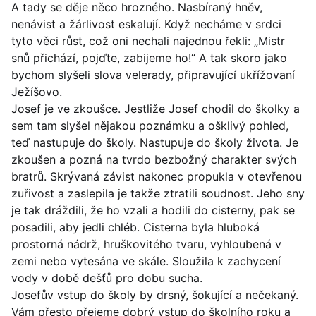
A tady se děje něco hrozného. Nasbíraný hněv,
nenávist a žárlivost eskalují. Když necháme v srdci
tyto věci růst, což oni nechali najednou řekli: „Mistr
snů přichází, pojďte, zabijeme ho!“ A tak skoro jako
bychom slyšeli slova velerady, připravující ukřížovaní
Ježíšovo.
Josef je ve zkoušce. Jestliže Josef chodil do školky a
sem tam slyšel nějakou poznámku a ošklivý pohled,
teď nastupuje do školy. Nastupuje do školy života. Je
zkoušen a pozná na tvrdo bezbožný charakter svých
bratrů. Skrývaná závist nakonec propukla v otevřenou
zuřivost a zaslepila je takže ztratili soudnost. Jeho sny
je tak dráždili, že ho vzali a hodili do cisterny, pak se
posadili, aby jedli chléb. Cisterna byla hluboká
prostorná nádrž, hruškovitého tvaru, vyhloubená v
zemi nebo vytesána ve skále. Sloužila k zachycení
vody v době dešťů pro dobu sucha.
Josefův vstup do školy by drsný, šokující a nečekaný.
Vám přesto přejeme dobrý vstup do školního roku a