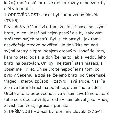
každý rodič chtěl pro své děti, a každý mládežník by
měl v tom růst.
1. ODPOVĚDNOST- Josef byl zodpovědný člověk
(37:1-5).
Prvních 5 veršů mluví o tom, že Josef pásal se svými
bratry ovce. Josef byl nejen pastýř ale byl takovým
strážcem svých bratrů.. Byl jejich pastýř , jak tomu
nasvědčuje otcovo pověření. Je dohlížitelem nad
svými bratry a zpravodajem otcovým. Josef šel tam,
kam ho otec poslal a dohlížel na to, jak si vedou jeho
bratři na pastvách. Oni byli nejstarší, staří mazáci, a
Josef měl 17 let. On se určitě nepodílel na tom, co
bylo v Šekemu, a zdá se, že jeho bratři po Šekemské
tragedii, kterou způsobili, zatvrdili svá srdce. Násilí a
zlo i ve formě hrách na počítači, s vámi něco udělá.
Určitě z toho odpovědnost ve vašem životě neroste. Z
toho se srdce zatvrdí, a roste v něm plevel jako: Hněv,
závist, žárlivost, agrese a pomsta.
2. UPŘÍMNOST – Josef byl upřimný člověk. (37:5-11)